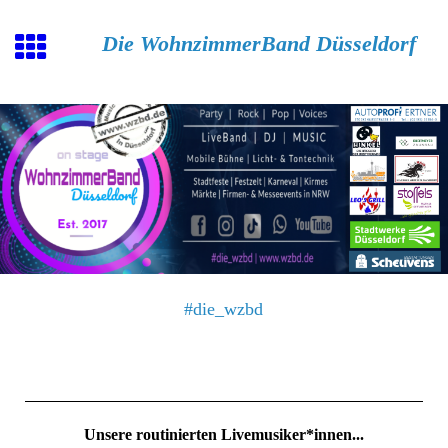
Die WohnzimmerBand Düsseldorf
#die_wzbd
Die Band...
Unsere routinierten Livemusiker*innen...