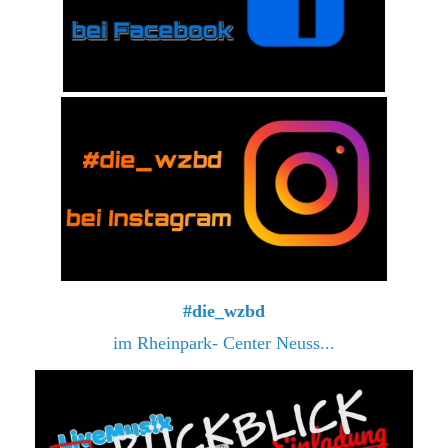
#die_wzbd
im Rheinpark- Center Neuss...