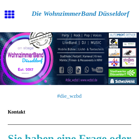
Die WohnzimmerBand Düsseldorf
#die_wzbd
Kontakt
Sie haben eine Frage oder